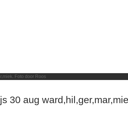
ar,miek. Foto door Roos
ijs 30 aug ward,hil,ger,mar,m