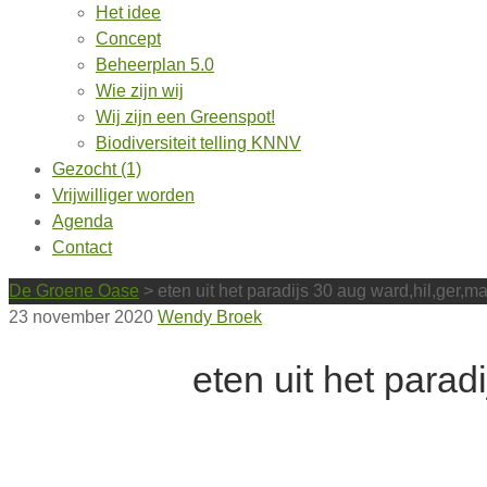
Het idee
Concept
Beheerplan 5.0
Wie zijn wij
Wij zijn een Greenspot!
Biodiversiteit telling KNNV
Gezocht (1)
Vrijwilliger worden
Agenda
Contact
De Groene Oase
>
eten uit het paradijs 30 aug ward,hil,ger,m
23 november 2020
Wendy Broek
eten uit het parad