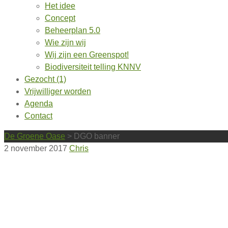
Het idee
Concept
Beheerplan 5.0
Wie zijn wij
Wij zijn een Greenspot!
Biodiversiteit telling KNNV
Gezocht (1)
Vrijwilliger worden
Agenda
Contact
De Groene Oase
>
DGO banner
2 november 2017
Chris