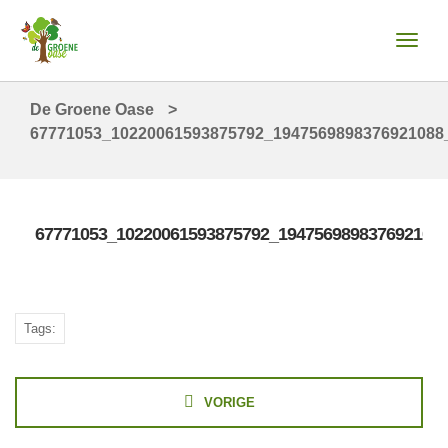
De Groene Oase
>
67771053_10220061593875792_1947569898376921088
67771053_10220061593875792_194756989837692108
Tags:
VORIGE