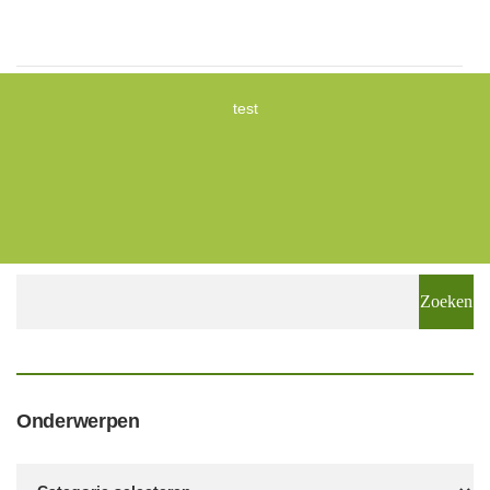
test
Zoeken
naar:
Onderwerpen
Onderwerpen