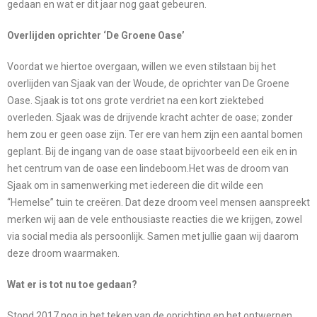
gedaan en wat er dit jaar nog gaat gebeuren.
Overlijden oprichter ‘De Groene Oase’
Voordat we hiertoe overgaan, willen we even stilstaan bij het
overlijden van Sjaak van der Woude, de oprichter van De Groene
Oase. Sjaak is tot ons grote verdriet na een kort ziektebed
overleden. Sjaak was de drijvende kracht achter de oase; zonder
hem zou er geen oase zijn. Ter ere van hem zijn een aantal bomen
geplant. Bij de ingang van de oase staat bijvoorbeeld een eik en in
het centrum van de oase een lindeboom.Het was de droom van
Sjaak om in samenwerking met iedereen die dit wilde een
“Hemelse” tuin te creëren. Dat deze droom veel mensen aanspreekt
merken wij aan de vele enthousiaste reacties die we krijgen, zowel
via social media als persoonlijk. Samen met jullie gaan wij daarom
deze droom waarmaken.
Wat er is tot nu toe gedaan?
Stond 2017 nog in het teken van de oprichting en het ontwerpen