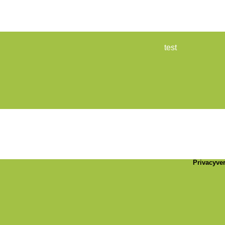
test
Formuliere
Privacyver